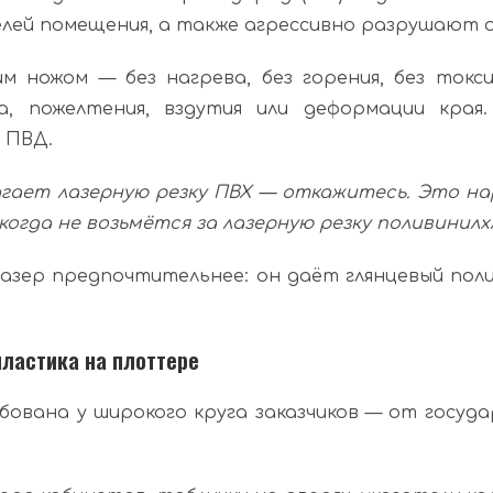
лей помещения, а также агрессивно разрушают о
ножом — без нагрева, без горения, без токсич
а, пожелтения, вздутия или деформации края
 ПВД.
агает лазерную резку ПВХ — откажитесь. Это н
огда не возьмётся за лазерную резку поливинилх
 лазер предпочтительнее: он даёт глянцевый по
ластика на плоттере
ована у широкого круга заказчиков — от госуд