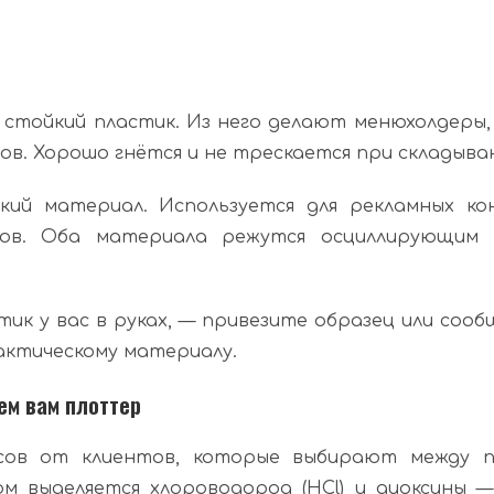
 стойкий пластик. Из него делают менюхолдеры, 
ов. Хорошо гнётся и не трескается при складыва
кий материал. Используется для рекламных ко
ов. Оба материала режутся осциллирующим 
стик у вас в руках, — привезите образец или со
актическому материалу.
ем вам плоттер
сов от клиентов, которые выбирают между п
м выделяется хлороводород (HCl) и диоксины —