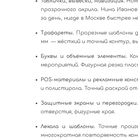
Таблички, вывески, навигация.
Номе
прозрачного акрила. Нина Иванов
за день, нигде в Москве быстрее н
Трафареты.
Прорезные шаблоны дл
мм — жёсткий и точный контур, в
Буквы и объёмные элементы.
Кон
мероприятий. Фигурная резка пласт
POS-материалы и рекламные конс
и полистирола. Точный раскрой от 
Защитные экраны и перегородки
отверстия, фигурные края.
Лекала и шаблоны.
Точные произв
многократная повторяемость кон