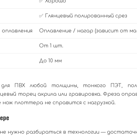
✅ Хорошо
✅ Глянцевый полированный срез
з оплавления
Оплавление / нагар (зависит от м
От 1 шт.
До 10 мм
ля ПВХ любой толщины, тонкого ПЭТ, поли
нцевый торец акрила или гравировка. Фреза опра
е нож плоттера не справится с нагрузкой.
тере
 не нужно разбираться в технологии — достаточн