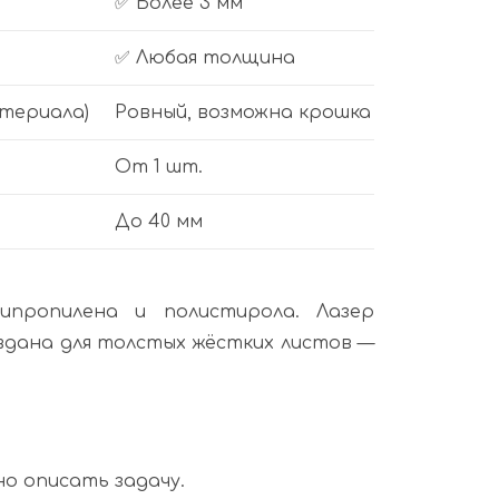
✅ Более 3 мм
✅ Любая толщина
атериала)
Ровный, возможна крошка
От 1 шт.
До 40 мм
пропилена и полистирола. Лазер
вдана для толстых жёстких листов —
о описать задачу.