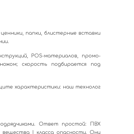
ценники, папки, блистерные вставки
нии.
нструкций, POS-материалов, промо-
ножом; скорость подбирается под
общите характеристики: наш технолог
одрядчиками. Ответ простой: ПВХ
 вещества I класса опасности. Они