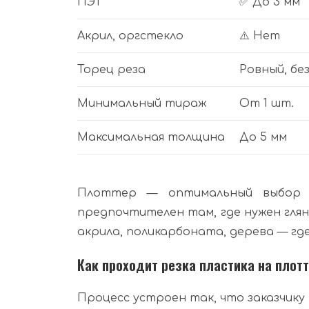
ПЭТ
✅ До 3 мм
Акрил, оргстекло
⚠️ Нет
Торец реза
Ровный, бе
Минимальный тираж
От 1 шт.
Максимальная толщина
До 5 мм
Плоттер — оптимальный выбор д
предпочтителен там, где нужен гля
акрила, поликарбоната, дерева — гд
Как проходит резка пластика на плот
Процесс устроен так, что заказчику