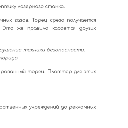
птику лазерного станка.
ных газов. Торец среза получается
. Это же правило касается других
арушение техники безопасности.
лорида.
лированный торец. Плоттер для этих
арственных учреждений до рекламных