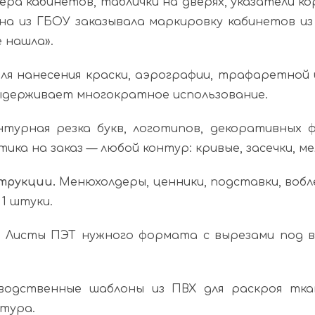
ра кабинетов, таблички на дверях, указатели ко
на из ГБОУ заказывала маркировку кабинетов из 
е нашла».
я нанесения краски, аэрографии, трафаретной и 
ыдерживает многократное использование.
турная резка букв, логотипов, декоративных ф
ика на заказ — любой контур: кривые, засечки, м
трукции.
Менюхолдеры, ценники, подставки, вобл
1 штуки.
.
Листы ПЭТ нужного формата с вырезами под в
одственные шаблоны из ПВХ для раскроя ткан
тура.