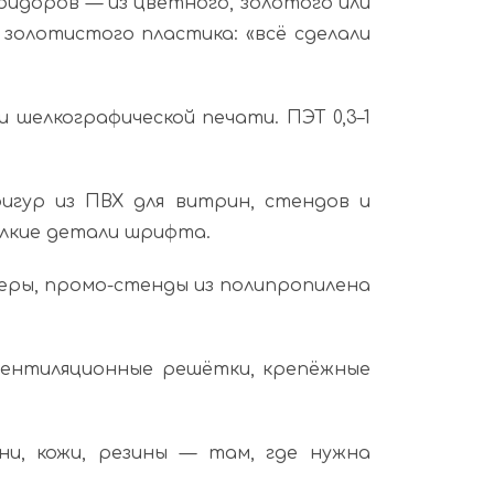
ридоров — из цветного, золотого или
золотистого пластика: «всё сделали
шелкографической печати. ПЭТ 0,3–1
игур из ПВХ для витрин, стендов и
елкие детали шрифта.
еры, промо-стенды из полипропилена
ентиляционные решётки, крепёжные
и, кожи, резины — там, где нужна