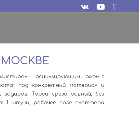
В МОСКВЕ
олистирол — осциллирующим ножом с
раются под конкретный материал и
задиров. Торец среза ровный, без
т 1 штуки, рабочее поле плоттера