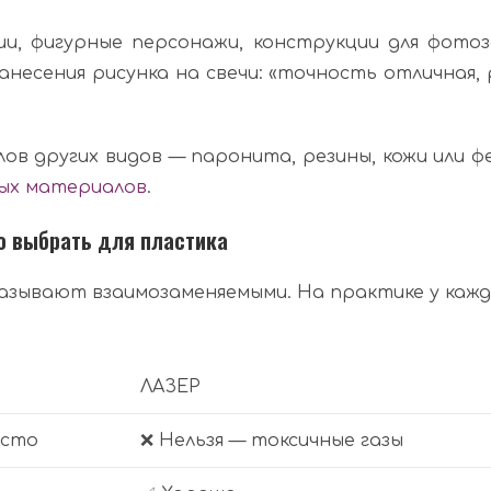
и, фигурные персонажи, конструкции для фотоз
несения рисунка на свечи: «точность отличная, 
ов других видов — паронита, резины, кожи или 
вых материалов
.
о выбрать для пластика
азывают взаимозаменяемыми. На практике у кажд
ЛАЗЕР
исто
❌ Нельзя — токсичные газы