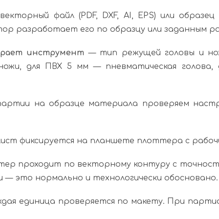
екторный файл (PDF, DXF, AI, EPS) или образец
ор разработает его по образцу или заданным р
бирает инструмент
— тип режущей головы и но
ножи, для ПВХ 5 мм — пневматическая голова
артии на образце материала проверяем настро
ист фиксируется на планшете плоттера с рабочим
ер проходит по векторному контуру с точностью
и — это нормально и технологически обосновано.
дая единица проверяется по макету. При парти