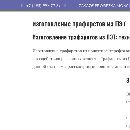
+7 (495) 998 77 29
ZAKAZ@PROREZKA.MOSCOW 
изготовление трафаретов из ПЭТ
ПЛОТТЕРНАЯ
Изготовление трафаретов из ПЭТ: техн
ПРОДАЖА СТ
Изготовление трафаретов из полиэтилентерефтала
к воздействию различных веществ. Трафареты из 
данной статье мы рассмотрим основные этапы изг
Э
В
и
–
н
п