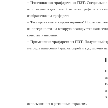
– Изготовление трафарета из ПЭТ:
Специальное 
используются для точной вырезки трафарета из ли
изображения на трафарете.
– Тестирование и корректировка:
После изготов
на поверхности, на которую планируется нанесен
качества нанесения.
– Применение трафарета из ПЭТ:
Полученный тр
методов нанесения (краска, спрей и т.д.) можно 
П
П
и
В
и
Х
использования в различных отраслях.