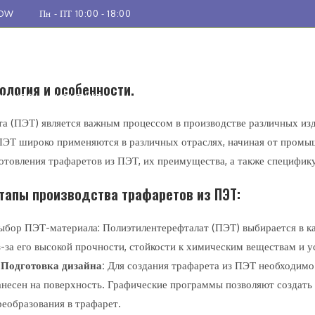
Пн - ПТ 10:00 - 18:00
 РЕЗКА
ЛАЗЕРНАЯ РЕЗКА
ФРЕЗЕРНАЯ РЕЗКА
УСЛУГИ
ология и особенности.
АНКОВ
КОНТАКТЫ
та (ПЭТ) является важным процессом в производстве различных из
ПЭТ широко применяются в различных отраслях, начиная от промыш
отовления трафаретов из ПЭТ, их преимущества, а также специфик
тапы производства трафаретов из ПЭТ:
ыбор ПЭТ-материала: Полиэтилентерефталат (ПЭТ) выбирается в ка
з-за его высокой прочности, стойкости к химическим веществам и 
 Подготовка дизайна:
Для создания трафарета из ПЭТ необходимо 
анесен на поверхность. Графические программы позволяют создат
реобразования в трафарет.